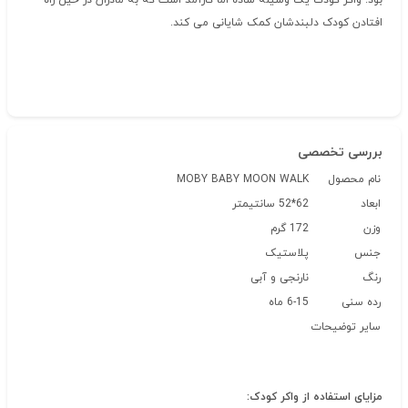
بود. واکر کودک یک وسیله ساده اما کارآمد است که به مادران در حین راه
افتادن کودک دلبندشان کمک شایانی می کند.
بررسی تخصصی
نام محصول
MOBY BABY MOON WALK
ابعاد
62*52 سانتیمتر
وزن
172 گرم
جنس
پلاستیک
رنگ
نارنجی و آبی
رده سنی
6-15 ماه
سایر توضیحات
مزایای استفاده از واکر کودک: