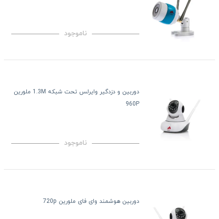
ناموجود
دوربین و دزدگیر وایرلس تحت شبکه 1.3M ملورین
960P
ناموجود
دوربین هوشمند وای فای ملورین 720p