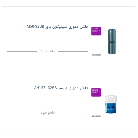
فلش مموری سیلیکون پاور M50-32GB
ناموجود
فلش مموری اپیسر AH157- 32GB
ناموجود