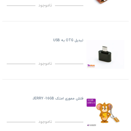
ناموجود
تبدیل OTG به USB
ناموجود
فلش مموری امتک JERRY -16GB
ناموجود