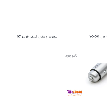
YC-C01
بلوتوث و شارژر فندکی خودرو G7
ناموجود