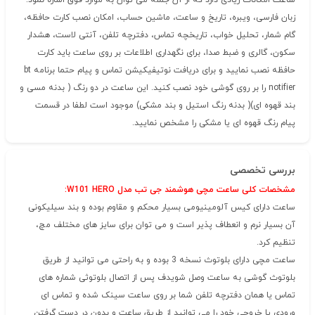
ساعت امکانات زیادی دارد که از آن جمله می توان به موارد فوق اشاره نمود:
زبان فارسی، ویبره، تاریخ و ساعت، ماشین حساب، امکان نصب کارت حافظه،
گام شمار، تحلیل خواب، تاریخچه تماس، دفترچه تلفن، آنتی لاست، هشدار
سکون، گالری و ضبط صدا، برای نگهداری اطلاعات بر روی ساعت باید کارت
حافظه نصب نمایید و برای دریافت نوتیفیکیشن تماس و پیام حتما برنامه bt
notifier را بر روی گوشی خود نصب کنید. این ساعت در دو رنگ ( بدنه مسی و
بند قهوه ای)( بدنه رنگ استیل و بند مشکی) موجود است لطفا در قسمت
پیام رنگ قهوه ای یا مشکی را مشخص نمایید.
بررسی تخصصی
مشخصات کلی ساعت مچی هوشمند جی تب مدل W101 HERO:
ساعت دارای کیس آلومینیومی بسیار محکم و مقاوم بوده و بند سیلیکونی
آن بسیار نرم و انعطاف پذیر است و می توان برای سایز های مختلف مچ،
تنظیم کرد.
ساعت مچی دارای بلوتوث نسخه 3 بوده و به راحتی می توانید از طریق
بلوتوث گوشی به ساعت وصل شویدف پس از اتصال بلوتوثی شماره های
تماس یا همان دفترچه تلفن شما بر روی ساعت سینک شده و تماس ای
ورودی یا خروجی خود را می توانید از طریق ساعت و بدون در دست گرفتن