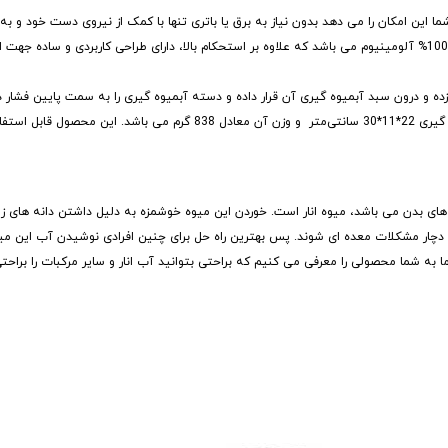
این امکان را می دهد بدون نیاز به برق یا باتری تنها با کمک از نیروی دست خود و به 
ها از جمله انار، پرتقال، لیمو و ... را بگیرید. این آبمیوه گیری دارای بدنه ای از جنس 100% آلومینیوم می باشد که علاوه بر استحکام بالا، دارای طراحی
 زده و درون سبد آبمیوه گیری آن قرار داده و دسته آبمیوه گیری را به سمت پایین فشار
در این محصول به منظور جدا سازی تفاله میوه از آب آن می باشد. ابعاد این آبمیوه گیری 22*11*30 سانتی‌متر و وزن آن معاد
های بدن می باشد، میوه انار است. خوردن این میوه خوشمزه به دلیل داشتن دانه های زیا
ن دچار مشکلات معده ای شوند. پس بهترین راه حل برای چنین افرادی نوشیدن آب این میو
ما به شما محصولی را معرفی می کنیم که براحتی بتوانید آب انار و سایر مرکبات را براحتی 