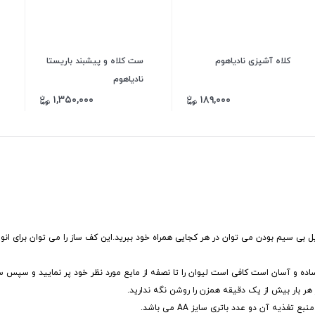
کلاه آشپزی نادیاهوم
ست کلاه و پیشبند باریستا
نادیاهوم
۱,۳۵۰,۰۰۰
۱۸۹,۰۰۰
سیار جمع و جور 3*20 سانتی متر بوده و به دلیل بی سیم بودن می توان در هر کجایی همراه خود ببرید.این کف ساز را می توان 
 و استفاده از آن بسیار ساده و آسان است کافی است لیوان را تا نصفه از مایع مورد نظر خود پر نمایید و
 بار بیش از یک دقیقه همزن را روشن نگه ندارید.
ه آن دو عدد باتری سایز AA می باشد.