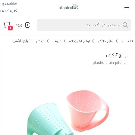
مشاهده‌ی
کلیه کالاها
ورود
۰
پارچ آبکش
تک سبد
لوازم خانگی
لوازم آشپزخانه
ظروف
آبکش
پارچ آبکش
plastic drain pitcher