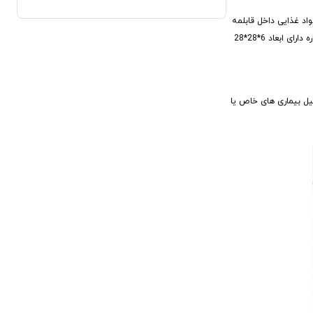
اد غذایی داخل قابلمه
با سایزهای مختلف استفاده کنید و همچنین می توانید از آن به عنوان یک ظرف سرو برای میوه و تنقلات نیز یا حتی برای خشک کردن میوه ها بهره ببرید. این بخارپز چندکاره دارای ابعاد 6*28*28
یل بیماری های خاص یا