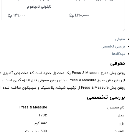
نایلونی نادیاهوم
۱۲۹,۰۰۰
۱,۱۹۰,۰۰۰
معرفی
بررسی تخصصی
دیدگاه‌ها
معرفی
روغن پاش مدرج Press & Measure یک محصول جدید است که
از روغن پاش مدرج Press & Measure میزان روغن مصرفی قابل اندازه گیری است و منجر به صرفه جویی در مصرف روغن می شود.
روغن پاش Press & Measure از ترکیب شیشه،پلاستیک و سیلیکون ساخته شده است و دارای ظرفیت 500 میلی لیتر است و می توان درون یخچال نگهداری کرده و بارها استفاده نمود.
بررسی تخصصی
نام محصول
Press & Measure
مدل
170z
وزن
442 گرم
ظرفیت
500 میلی لیتر