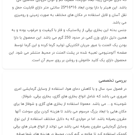
که دارای طراحی زیبا، ابعاد کوچک، مصرف کم و توان خروجی مناسبی می
باشد. این هیتر با دارا بودن ابعاد 16*16*25 سانتی متر دارای قابلیت حمل و
نقل آسان و قابل استفاده در مکان های مختلف به صورت زمینی و رومیزی
می باشد.
جنس بدنه این بخاری برقی از پلاستیک و فلز با کیفیت و مرغوب بوده و به
همین دلیل دارای وزن کمی در حدود 250 گرم می باشد. این محصول با دارا
بودن یک المنت با عبور جریان الکتریکی تولید گرما کرده و این گرما توسط
صفحه آلومنیومی تعبیه شده در پشت المنت در محیط منتشر می شود. این
محصول دارای یک کلید خاموش و روشن بر روی سیم آن است.
بررسی تخصصی
در فصول سرد سال و با کاهش دمای هوا، استفاده از وسایل گرمایشی امری
ضروری می باشد که شامل انواع بخاری های گازی، بخاری برقی، شوفاژ،
شومینه و.... می باشد. معمولا استفاده از بخاری های گازی و شوفاژ ها برای
مکان هایی با ابعاد بزرگ مرسوم می باشد تا هزینه کردن برای سوخت آنها
مقرون بصرفه باشد. اما در مواردی که به دلایل مختلف استفاده از این نوع
وسایل گرمایشی مقرون بصرفه نمی باشد می تواند از انواع هیتر های برقی
کوچک استفاده کرد تا علاوه بر گرم کردن محیط در هزینه های شما صرفه