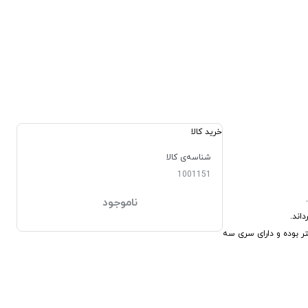
خرید کالا
شناسه‌ی کالا
1001151
ناموجود
اند.
شده در پشت بخاری موجب می گردد که بخاری با زاویه مناسبی به صورت ایستاده قرار بگیرد.طول سیم 126 سانتی متر بوده و دارای سری سه