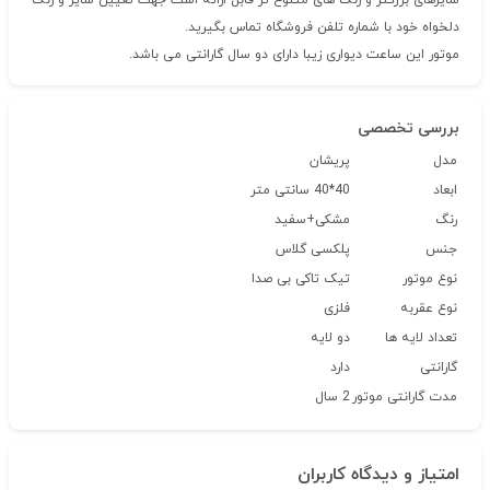
سایزهای بزرگتر و رنگ های متنوع تر قابل ارائه است جهت تعیین سایز و رنگ
دلخواه خود با شماره تلفن فروشگاه تماس بگیرید.
موتور این ساعت دیواری زیبا دارای دو سال گارانتی می باشد.
بررسی تخصصی
مدل
پریشان
ابعاد
40*40 سانتی متر
رنگ
مشکی+سفید
جنس
پلکسی گلاس
نوع موتور
تیک تاکی بی صدا
نوع عقربه
فلزی
تعداد لایه ها
دو لایه
گارانتی
دارد
مدت گارانتی موتور
2 سال
امتیاز و دیدگاه کاربران