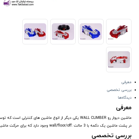
معرفی
بررسی تخصصی
دیدگاه‌ها
معرفی
ماشین دیوار رو WALL CLIMBER یکی دیگر از انوع ماشین های کنترلی است که توسط ریموت کنترل هدایت و کنترل می گردد و امکان عبور از سطوح صاف مانند دیوار،تابلو،سقف،شیشه و... را دارد.
در پشت ماشین یک دکمه با 3 حالت :wall/floor/off وجود دارد که برای حرکت ماشین بر روی دیوار و یا کف باید روی حالت مورد نظر تنظیم گردد.
بررسی تخصصی