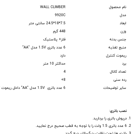
نام محصول
WALL CLIMBER
مدل
9920C
ابعاد
7.5*18*24.5 سانتی متر
وزن
448 گرم
جنس بدنه
فلز+ پلاستیک
منبع تغذیه
6 عدد باتری 1.5V مدل "AA"
ریموت کنترل
دارد
برد
حداکثر 10 متر
تعداد کانال
4
رده سنی
8+
سایر توضیحات
6 عدد باتری 1.5V مدل "AA" داخل ریموت کنترل درج گردد.
نصب باتری:
درپوش باتری را بردارید.
6 عدد باتری 1.5 ولت را با توجه به قطب صحیح درج نمایید.
باتری ها تحت نظارت بزرگسالان درج گردد.