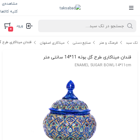
مشاهده‌ی
کلیه کالاها
ورود
۰
قندان میناکاری طرح گل بوته 11*14
تک سبد
فرهنگ و هنر
صنایع دستی
میناکاری اصفهان
قندان میناکاری طرح گل بوته 11*14 سانتی متر
ENAMEL SUGAR BOWL-14*11cm