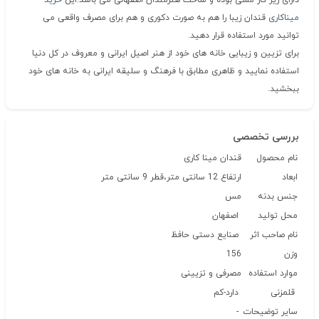
دارای زیر کار مسی بوده و ساخت هنرمندان اصفهانی می باشد.این
خرید
میناکاری
قندان زیبا را هم به صورت دکوری و هم برای مصرف واقعی می
توانید مورد استفاده قرار دهید.
برای تزیین و زیبایی خانه های خود از هنر اصیل ایرانی و معروف در کل دنیا
استفاده نمایید و ظاهری مطابق با فرهنگ و سلیقه ایرانی به خانه های خود
ببخشید.
بررسی تخصصی
نام محصول
قندان مینا کاری
ابعاد
ارتفاع 12 سانتی متر،قطر 9 سانتی متر
جنس بدنه
مس
محل تولید
اصفهان
نام صاحب اثر
صنایع دستی حافظ
وزن
156
موارد استفاده
مصرفی و تزیینی
قلمزنی
دارد-کم
سایر توضیحات
-