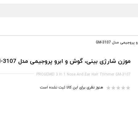
وجیمی مدل GM-3107
موزن شارژی بینی، گوش و ابرو پروجیمی مدل GM-3107
PROGEMEI 3 In 1 Nose And Ear Hair Trimmer GM-3107
هنوز نظری برای این کالا ثبت نشده است