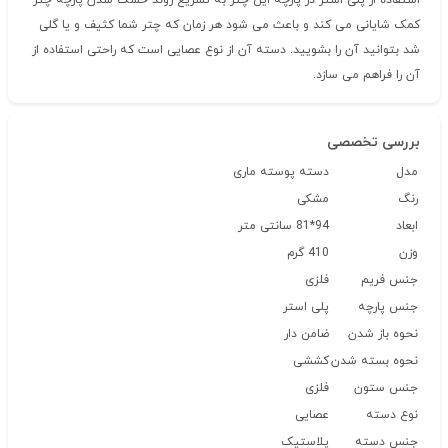
استفاده از پلی استر در پارچه این چتر به تسریع روند خشک شدن پارچه چتر
کمک شایانی می کند و باعث می شود هر زمان که چتر شما کثیف و یا گلی
شد بتوانید آن را بشویید. دسته آن از نوع عصایی است که راحتی استفاده از
آن را فراهم می سازد.
بررسی تخصصی
مدل
دسته پوسته ماری
رنگ
مشکی
ابعاد
94*81 سانتی متر
وزن
410 گرم
جنس فریم
فلزی
جنس پارچه
پلی استر
نحوه باز شدن
ضامن دار
نحوه بسته شدن
کششی
جنس ستون
فلزی
نوع دسته
عصایی
جنس دسته
پلاستیک