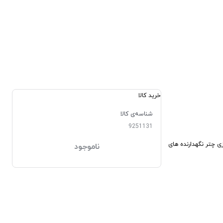
خرید کالا
شناسه‌ی کالا
9251131
م فلزی چتر نگهدارنده های
ناموجود