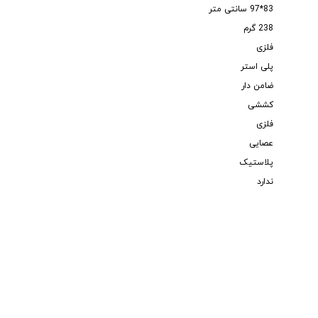
83*97 سانتی متر
238 گرم
فلزی
پلی استر
ضامن دار
کششی
فلزی
عصایی
پلاستیک
ندارد