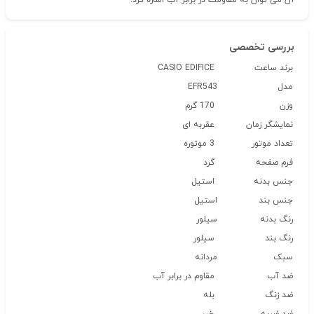
آن می توان به مقاومت در برابر آب اشاره کرد.
بررسی تخصصی
برند ساعت
CASIO EDIFICE
مدل
EFR543
وزن
170 گرم
نمایشگر زمان
عقربه ای
تعداد موتور
3 موتوره
فرم صفحه
گرد
جنس بدنه
استیل
جنس بند
استیل
رنگ بدنه
سیلور
رنگ بند
سیلور
سبک
مردانه
ضد آب
مقاوم در برابر آب
ضد زنگ
بله