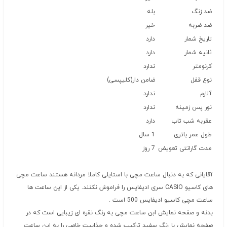
ضد زنگ
بله
ضد ضربه
خیر
تاریخ شمار
دارد
ثانیه شمار
دارد
کرنومتر
ندارد
نوع قفل
ضامن دار(کلیپسی)
آلارم
ندارد
نور پس زمینه
ندارد
عقربه شب تاب
دارد
طول عمر باتری
1 سال
مدت گارانتی تعویض
7 روز
آقایانی که به دنبال ساعت مچی با استایلی کاملا مردانه هستند ساعت مچی
های کاسیو CASIO سری ادیفایس را فراموش نکنند. یکی از این ساعت ها
ساعت مچی کاسیو ادیفایس 500 است .
بدنه و صفحه نمایش ابن ساعت مچی به رنگ نقره ای زیبایی است که در
صفحه نمایش با رنگ سفید ترکیب شده و جذابیت خاصی را به این ساعت