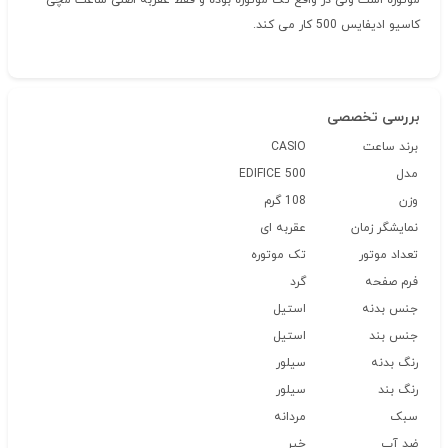
موتوره است ولی در واقع تک موتوره بوده و فقط عقربه اصلی ساعت مچی
کاسیو ادیفایس 500 کار می کند.
بررسی تخصصی
برند ساعت
CASIO
مدل
EDIFICE 500
وزن
108 گرم
نمایشگر زمان
عقربه ای
تعداد موتور
تک موتوره
فرم صفحه
گرد
جنس بدنه
استیل
جنس بند
استیل
رنگ بدنه
سیلور
رنگ بند
سیلور
سبک
مردانه
ضد آب
خیر