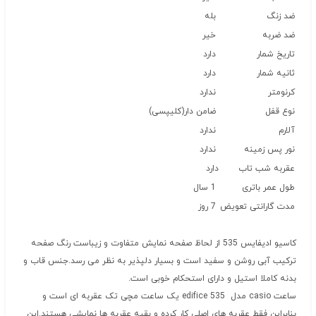
ضد زنگ
بله
ضد ضربه
خیر
تاریخ شمار
دارد
ثانیه شمار
دارد
کرنومتر
ندارد
نوع قفل
ضامن دار(کلیپسی)
آلارم
ندارد
نور پس زمینه
ندارد
عقربه شب تاب
دارد
طول عمر باتری
1 سال
مدت گارانتی تعویض
7 روز
کاسیو ادیفایس 535 از لحاظ صفحه نمایش متفاوت و زیباست رنگ صفحه
ترکیب آبی روشن و سفید است و بسیار دلپذیر به نظر می رسد.جنس قاب و
بدنه کاملا استیل و دارای استحکام خوبی است.
ساعت casio مدل edifice 535 یک ساعت مچی تک عقربه ای است و
بنابراین فقط عقربه های اصلی کار کرده و بقیه عقربه ها نمایشی هستند.این