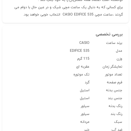
توانسته است اعتماد همه مشتریان را به خود جلب کند .
برای کسانی که به دنبال یک ساعت مچی شیک و در عین حال با دوام می
گردند ،ساعت مچی CASIO EDIFICE 535 انتخاب خوبی خواهد بود.
بررسی تخصصی
برند ساعت
CASIO
مدل
EDIFICE 535
وزن
115 گرم
نمایشگر زمان
عقربه ای
تعداد موتور
تک موتوره
فرم صفحه
گرد
جنس بدنه
استیل
جنس بند
استیل
رنگ بدنه
سیلور
رنگ بند
سیلور
سبک
مردانه
ضد آب
خیر