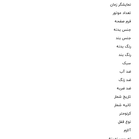
نمایشگر زمان
تعداد موتور
فرم صفحه
جنس بدنه
جنس بند
رنگ بدنه
رنگ بند
سبک
ضد آب
ضد زنگ
ضد ضربه
تاریخ شمار
ثانیه شمار
کرنومتر
نوع قفل
آلارم
نور پس زمینه