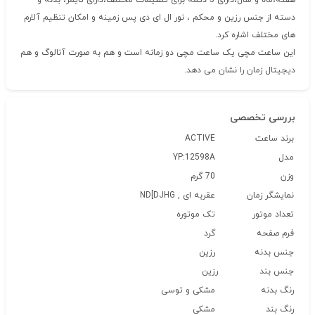
هفته،ماه و سال،دارای 5 دکمه برای تنظیمات مختلف،دارای تایمر، بدنه و
دسته از جنس رزین و محکم ، نور ال ای دی پس زمینه و امکان تنظیم آلارم
های مختلف اشاره کرد.
این ساعت مچی یک ساعت مچی دو زمانه است و هم به صورت آنالوگ و هم
دیجیتال زمان را نشان می دهد.
بررسی تخصصی
برند ساعت
ACTIVE
مدل
YP:12598A
وزن
70 گرم
نمایشگر زمان
عقربه ای , ND[DJHG
تعداد موتور
تک موتوره
فرم صفحه
گرد
جنس بدنه
رزین
جنس بند
رزین
رنگ بدنه
مشکی و توسی
رنگ بند
مشکی