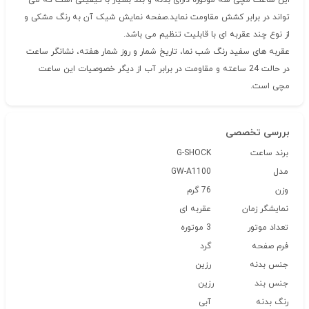
این ساعت مچی سه موتوره دارای بدنه و بند بسیار با کیفیتی است که می
تواند در برابر کشش مقاومت نماید.صفحه نمایش شیک آن به رنگ مشکی و
از نوع چند عقربه ای با قابلیت تنظیم می باشد.
عقربه های سفید رنگ شب نما، تاریخ شمار و روز شمار هفته، نشانگر ساعت
در حالت 24 ساعته و مقاومت در برابر آب از دیگر خصوصیات این ساعت
مچی است.
بررسی تخصصی
برند ساعت
G-SHOCK
مدل
GW-A1100
وزن
76 گرم
نمایشگر زمان
عقربه ای
تعداد موتور
3 موتوره
فرم صفحه
گرد
جنس بدنه
رزین
جنس بند
رزین
رنگ بدنه
آبی