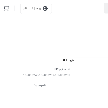
ورود | ثبت نام
خرید کالا
شناسه‌ی کالا
105000240-105000239-105000238
ناموجود