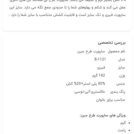
%6 کش بسیار نرم و لطیف می باشد. ساپورت طرح لی همانند گن های لاغری
عمل می کند و شکم و پهلوهای شما را تا حدودی جمع نگه می دارد. سایز این
ساپورت فیری و تک سایز است و قابلیت کشش متناسب با سایز شما را دارد .
بررسی تخصصی
نام محصول
ساپورت طرح جین
مدل
B-1121
سایز
فیری
وزن
182 گرم
جنس
80% پلی استر+20% کش
رنگ بندی
خاکستری-آبی-توسی
مناسب برای
بانوان
ویژگی های ساپورت طرح جین:
گرم
راحت