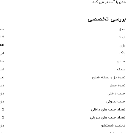
حمل را آسانتر می کند.
بررسی تخصصی
مدل
سه 
ابعاد
12*36*37 سانتی متر
وزن
660 گرم
رنگ
آبی
جنس
ساتن
سبک
اسپ
نحوه باز و بسته شدن
زیپ
نحوه حمل
دست
جیب داخلی
دارد
جیب بیرونی
دارد
تعداد جیب های داخلی
2
تعداد جیب های بیرونی
2
قابلیت شستشو
دارد