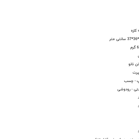
کاره
 نانو
رت
 - چسب
ی - رودوشی