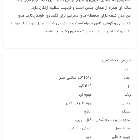
دسترسی به وسایل ضروری را سریع تر می نماید. این کیف چرم دارای بند
شانه ای همراه از همان جنس است و قابلیت تنظیم ارتفاع دارد.
این مدل کیف دارای محفظه های مجزایی برای نگهداری خودکار،کارت های
شناسایی و گوشی تلفن همراه است و باعث می شود وسایل مورد نیاز خود را
به صورت منظم و سازماندهی شده درون کیف جا دهید.
بررسی تخصصی
مدل
ابعاد
8*16*20 سانتی متر
وزن
618 گرم
رنگ
قهوه ای
جنس
چرم طبیعی اصل
سبک
اداری
نحوه باز و بسته شدن
قفل - زیپ
نحوه حمل
دستی - دوشی
جیب داخلی
دارد