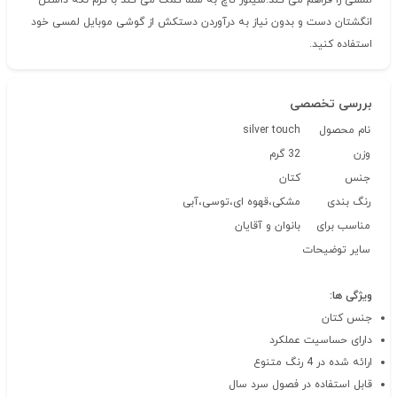
لمسی را فراهم می کند.سیلور تاچ به شما کمک می کند با گرم نگه داشتن
انگشتان دست و بدون نیاز به درآوردن دستکش از گوشی موبایل لمسی خود
استفاده کنید.
بررسی تخصصی
نام محصول
silver touch
وزن
32 گرم
جنس
کتان
رنگ بندی
مشکی،قهوه ای،توسی،آبی
مناسب برای
بانوان و آقایان
سایر توضیحات
ویژگی ها:
جنس کتان
دارای حساسیت عملکرد
ارائه شده در 4 رنگ متنوع
قابل استفاده در فصول سرد سال