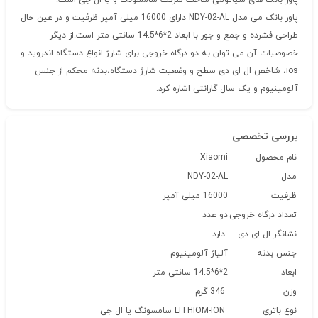
پاور بانک های شیائومی ساخت شرکت سامسونگ و یا ال جی است.
پاور بانک می مدل NDY-02-AL دارای 16000 میلی آمپر ظرفیت و در عین حال
طراحی فشرده و جمع و جور با ابعاد 2*6*14.5 سانتی متر است.از دیگر
خصوصیات آن می توان به دو درگاه خروجی برای شارژ انواع دستگاه اندروید و
ios، شاخص ال ای دی سطح و وضعیت شارژ دستگاه،بدنه محکم از جنس
آلومینیوم و یک سال گارانتی اشاره کرد.
بررسی تخصصی
نام محصول
Xiaomi
مدل
NDY-02-AL
ظرفیت
16000 میلی آمپر
تعداد درگاه خروجی
دو عدد
نشانگر ال ای دی
دارد
جنس بدنه
آلیاژ آلومینیوم
ابعاد
2*6*14.5 سانتی متر
وزن
346 گرم
نوع باتری
LITHIOM-ION سامسونگ یا ال جی