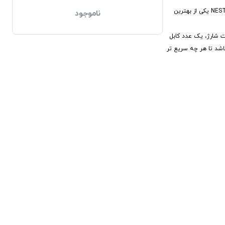
اگر به دنبال پاور بانک اصل با کیفیت عالی و ظرفیت اسمی تقریبا مطابق با واقعی هستید پیشنهاد ما به شما پاور بانک اصل و اورجینال konfulon کانفلون می باشد. مدل NEST III یکی از بهترین
ناموجود
و وضعیت شارژ، یک عدد کابل
ارژ دستگاه، و دو عدد خروجی برای اندروید و IOS از دیگر ویژگی های این دستگاه می باشد. جریان خروجی خروجی ها 5V/2.1A می باشد تا هر چه سریع تر