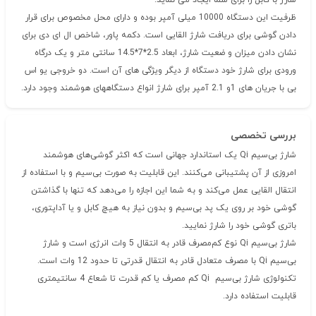
شارژ با کابل را برای شما ایجاد می نماید.
ظرفیت این دستگاه 10000 میلی آمپر بوده و دارای محل مخصوص برای قرار
دادن گوشی برای دریافت شارژ القایی است. دکمه پاور، شاخص ال ای دی برای
نشان دادن میزان و ضعیت شارژ، ابعاد 2.5*7*14.5 سانتی متر و یک درگاه
ورودی برای شارژ خود دستگاه از دیگر ویژگی های آن است. دو خروجی یو اس
بی با جریان های 1و 2.1 آمپر برای شارژ انواع دستگاههای هوشمند وجود دارد.
بررسی تخصصی
شارژ بی‌سیم Qi یک استاندارد جهانی است که اکثر گوشی‌های هوشمند
امروزی از آن پشتیبانی می‌کنند. این قابلیت به صورت بی‌سیم و با استفاده از
انتقال القایی عمل می‌کند و به شما این اجازه را می‌دهد که تنها با گذاشتن
گوشی خود بر روی یک پد بی‌سیم و بدون نیاز به هیچ کابل و یا آداپتوری،
باتری گوشی خود را شارژ نمایید.
شارژ بی‌سیم Qi نوع کم‌مصرف قادر به انتقال 5 وات انرژی است و شارژ
بی‌سیم Qi با مصرف متعادل قادر به انتقال قدرتی تا حدود 12 وات است.
تکنولوژی شارژ بی‌سیم Qi کم مصرف یا کم قدرت تا شعاع 4 سانتیمتری
قابلیت استفاده دارد.