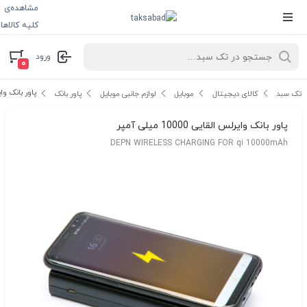
مشاهده‌ی
کلیه کالاها
ورود
۰
پاور بانک وایرلس ال
تک سبد
کالای دیجیتال
موبایل
لوازم جانبی موبایل
پاور بانک
پاور بانک وایرلس القایی 10000 میلی آمپر
DEPN WIRELESS CHARGING FOR qi 10000mAh