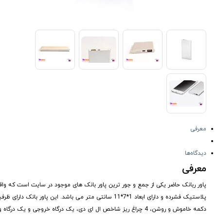
معرفی
دیدگاه‌ها
معرفی
پاور ربانک حاضر یکی از جمع و جور ترین پاور بانک های موجود در سایت است که واق
پلاستیک فشرده و دارای ابعاد 1*7*11 سانتی متر می باشد. این پاور بانک دارای ظرفیت 2500 میلی آمپر و برای رفع نیاز های فوری تا رسیدن به منبع شارژ بسیار مناسب می باشد.
دکمه خاموش و روشن، 4 چراغ ریز شاخص ال ای دی، یک درگاه خروجی