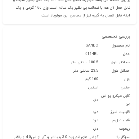
بر روی دسته می باشد.مونوپاد گاندو مدل 0114BL یک مدل بسیار سبک و
قابل حمل آن هم با ضمانت بی نظیر یک ساله است.وزن 160 گرمی و یک
آینه قابل اتصال به گیره نیز از محاسن این مونوپاد است.
بررسی تخصصی
نام محصول
GANDO
مدل
0114BL
حداکثر طول
100.5 سانتی متر
حداقل طول
23.5 سانتی متر
وزن
160 گرم
جنس
استیل
کابل میکرو یو اس
دارد
بی
قابلیت شارژ
دارد
قابلیت زوم
دارد
ریموت
دارد
سازگار با:
گوشی های اندروید 3.0 و بالاتر و آی او اس4.0 و بالاتر