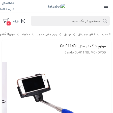
مشاهده‌ی
کلیه کالاها
ورود
۰
مونوپاد گاندو مدل BL
تک سبد
کالای دیجیتال
موبایل
لوازم جانبی موبایل
مونوپاد
مونوپاد گاندو مدل Go-0114BL
Gando Go-0114BL MONOPOD