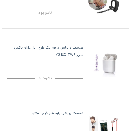
ناموجود
هدست وایرلس درجه یک طرح اپل دارای باکس
شارژ YG-I8X TWS
ناموجود
هدست ورزشی بلوتوثی فری استایل