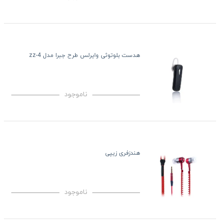
هدست بلوتوثی وایرلس طرح جبرا مدل zz-4
ناموجود
هندزفری زیپی
ناموجود