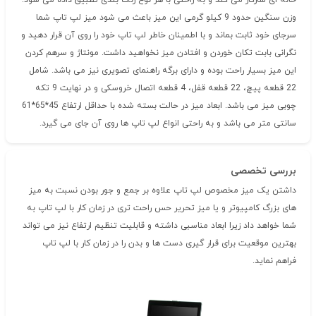
خانه ای سازگار می کند و به راحتی با هر نوع رنگ بندی تطبیق داده می شود.
وزن سنگین حدود 9 کیلو گرمی این میز باعث می شود میز لپ تاپ شما
سرجای خود ثابت بماند و با اطمینان خاطر لپ تاپ خود را روی آن قرار دهید و
نگرانی بابت تکان خوردن و افتادن میز نخواهید داشت. مونتاژ و سرهم کردن
این میز بسیار راحت بوده و دارای برگه راهنمای تصویری نیز می باشد. شامل
22 قطعه پیچ، 22 قطعه قفل، 4 قطعه اتصال خروسکی و در نهایت 9 تکه
چوبی میز می باشد. ابعاد میز در حالت بسته شده با حداقل ارتفاع 45*65*61
سانتی متر می باشد و به راحتی انواع لپ تاپ ها روی آن جای می گیرد.
بررسی تخصصی
داشتن یک میز مخصوص لپ تاپ علاوه بر جمع و جور بودن نسبت به میز
های بزرگ کامپیوتر و یا میز تحریر حس راحت تری در زمان کار با لپ تاپ به
شما خواهد داد زیرا ابعاد مناسبی داشته و قابلیت تنظیم ارتفاع نیز می تواند
بهترین موقعیت برای قرار گیری دست ها و بدن را در زمان کار با لپ تاپ
فراهم نماید.