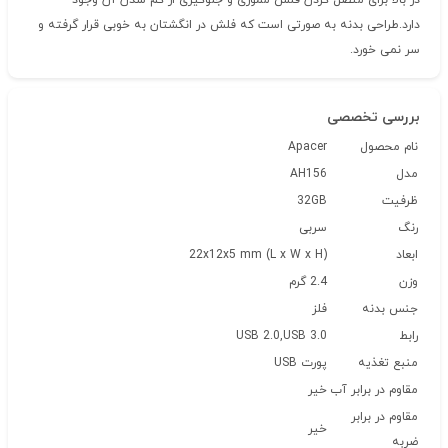
در بالا برای متصل کردن فلش مموری و جلوگیری از گم شدن آن وجود
دارد.طراحی بدنه به صورتی است که فلش در انگشتان به خوبی قرار گرفته و
سر نمی خورد.
بررسی تخصصی
نام محصول
Apacer
مدل
AH156
ظرفیت
32GB
رنگ
سربی
ابعاد
22x12x5 mm (L x W x H)
وزن
2.4 گرم
جنس بدنه
فلز
رابط
USB 2.0,USB 3.0
منبع تغذیه
پورت USB
مقاوم در برابر آب
خیر
مقاوم در برابر
خیر
ضربه