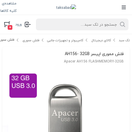
مشاهده‌ی
کلیه کالاها
ورود
۰
فلش مموری اپیسر
تک سبد
کالای دیجیتال
کامپیوتر و تجهیزات جانبی
فلش مموری
فلش مموری اپیسر AH156- 32GB
Apacer AH156 FLASHMEMORY-32GB