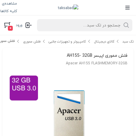
مشاهده‌ی
کلیه کالاها
ورود
۰
فلش مموری اپیسر
تک سبد
کالای دیجیتال
کامپیوتر و تجهیزات جانبی
فلش مموری
فلش مموری اپیسر AH155- 32GB
Apacer AH155 FLASHMEMORY-32GB