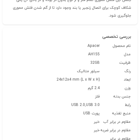
جنس این فلش مموری تمام فلز و از نوع بدون در بوده و در بالای آن یکی
شکاف کوچک برای اتصال زنجیر یا بند وجود دارد تا از گم شدن فلش مموری
جلوگیری شود.
بررسی تخصصی
نام محصول
Apacer
مدل
AH155
ظرفیت
32GB
رنگ
سیلور متالیک
ابعاد
24x12x4 mm (L x W x H)
وزن
2.4 گرم
جنس بدنه
فلز
رابط
USB 2.0,USB 3.0
منبع تغذیه
پورت USB
مقاوم در برابر آب
خیر
مقاوم در برابر ضربه
خیر
مقاوم در برابر