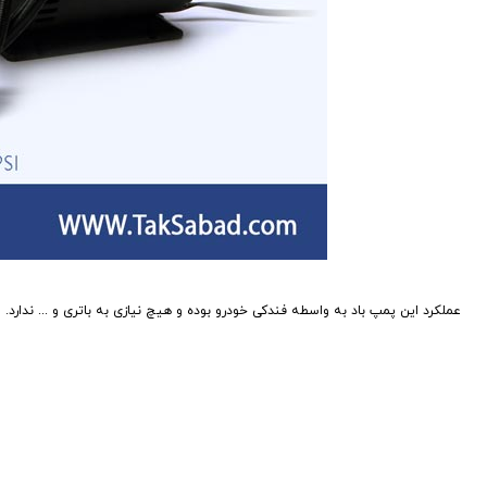
عملکرد این پمپ باد به واسطه فندکی خودرو بوده و هیچ نیازی به باتری و ... ندارد. طول سیم برق فندکی آن 240 سانتی متر بوده که به راح