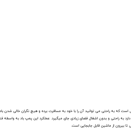
psi یک محصول همه کاره و قابل حمل است که به راحتی می توانید آن را با خود به مسافرت برده و هیچ نگران خالی
این محصول با ابعاد جمع و جور 7*12*13 سانتی متری که دارد به راحتی و بدون اشغال فضای زیادی جای میگیرد. عملکرد این پمپ باد