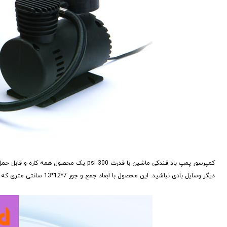
کمپرسور پمپ باد فندکی ماشین با قدرت 300 
دیگر وسایل بادی نباشید. این محصول با ابعاد جمع و جور 7*12*13 سانتی متری که دارد به راحتی و بدون اشغال فضای زیادی جای میگیرد.