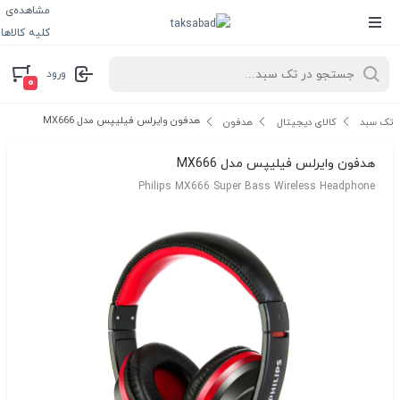
مشاهده‌ی
کلیه کالاها
ورود
۰
هدفون وایرلس فیلیپس مدل MX666
تک سبد
کالای دیجیتال
هدفون
هدفون وایرلس فیلیپس مدل MX666
Philips MX666 Super Bass Wireless Headphone